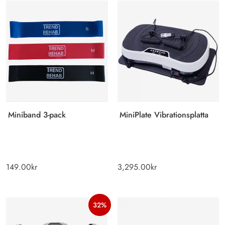
Miniband 3-pack
MiniPlate Vibrationsplatta
149.00
kr
3,295.00
kr
32%