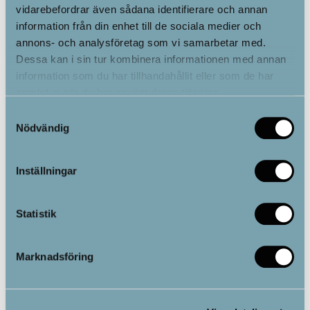
MicroVibe
Jordningslakan med
vidarebefordrar även sådana identifierare och annan
silvertrådar 100 x 200 cm
information från din enhet till de sociala medier och
annons- och analysföretag som vi samarbetar med.
Dessa kan i sin tur kombinera informationen med annan
information som du har tillhandahållit eller som de har
4,995.00
kr
Från
1,599.00
kr
samlat in när du har använt deras tjänster.
Samtyckesval
Nödvändig
Inställningar
Statistik
Marknadsföring
U-kudde 100×160 cm
ErgoSupport
Ländryggskudde 36 x 36
cm