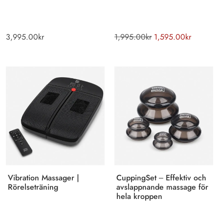
3,995.00
kr
1,995.00
kr
1,595.00
kr
Vibration Massager |
CuppingSet – Effektiv och
Rörelseträning
avslappnande massage för
hela kroppen