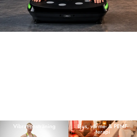
Vibrationsträning
Ljus, värme- & PEMF-
terapi