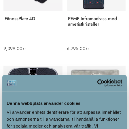
FitnessPlate-4D
PEMF Inframadrass med
ametistkristaller
9,399.00
kr
6,795.00
kr
Denna webbplats använder cookies
Vi använder enhetsidentifierare för att anpassa innehållet
och annonserna till användarna, tillhandahålla funktioner
för sociala medier och analysera vår trafik. Vi