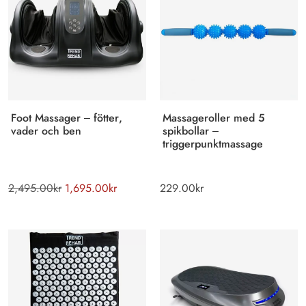
Foot Massager – fötter,
Massageroller med 5
vader och ben
spikbollar –
triggerpunktmassage
2,495.00
kr
1,695.00
kr
229.00
kr