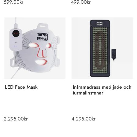
599.00
kr
499.00
kr
LED Face Mask
Inframadrass med jade och
turmalinstenar
2,295.00
kr
4,295.00
kr