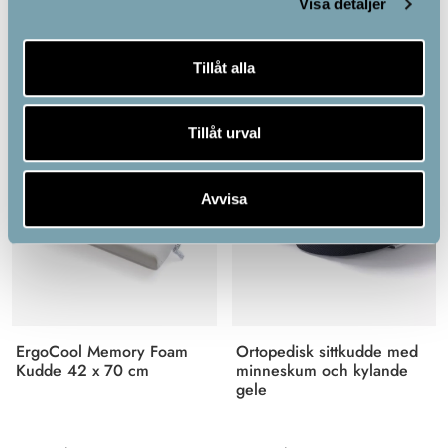
Visa detaljer
1,295.00
kr
799.00
kr
Tillåt alla
Tillåt urval
Avvisa
ErgoCool Memory Foam
Ortopedisk sittkudde med
Kudde 42 x 70 cm
minneskum och kylande
gele