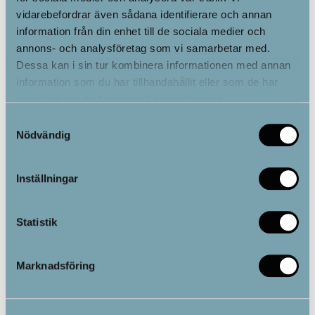
vidarebefordrar även sådana identifierare och annan
information från din enhet till de sociala medier och
annons- och analysföretag som vi samarbetar med.
Dessa kan i sin tur kombinera informationen med annan
information som du har tillhandahållit eller som de har
samlat in när du har använt deras tjänster.
Samtyckesval
Nödvändig
Varför välja infraröd bastufilt istället för
Inställningar
vanlig bastu?
Statistik
En infraröd bastufilt och en vanlig bastu fungerar på olika sätt
när det gäller att generera värme och erbjuder olika fördelar.
I en vanlig bastu värms luften runt dig, vilket höjer
Marknadsföring
kroppstemperaturen genom att skapa en varm omgivning.