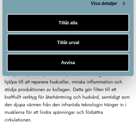
Värmer koppen inifrån
Visa detaljer
En infraröd bastufilt använder infraröd strålning för att värma
kroppen direkt inifrån, vilket innebär att värmen tränger
Tillåt alla
djupare in i vävnader och muskler utan att
omgivningstemperaturen blir lika hög som i en vanlig bastu.
Tillåt urval
RLT infraröd bastufilt
Chakra RLT infraröd bastufilt har flera unika fördelar genom
Avvisa
att kombinera infraröd värme med rödljusterapi (RLT).
Rödljusterapin främjar cellförnyelse och läkning, vilket kan
hjälpa till att reparera hudceller, minska inflammation och
stödja produktionen av kollagen. Detta gör filten till ett
kraftfullt verktyg för återhämtning och hudvård, samtidigt som
den djupa värmen från den infraröda teknologin tränger in i
musklerna för att lindra spänningar och förbättra
cirkulationen.