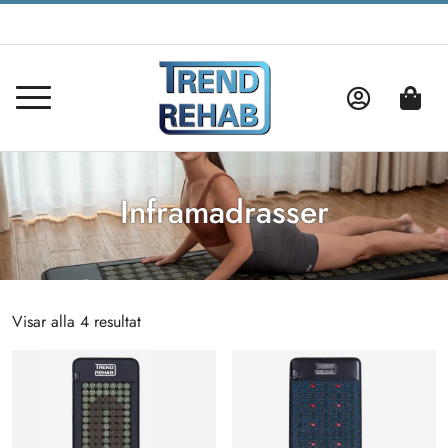
Inframadrasser
Visar alla 4 resultat
Sortera
efter
popularitet