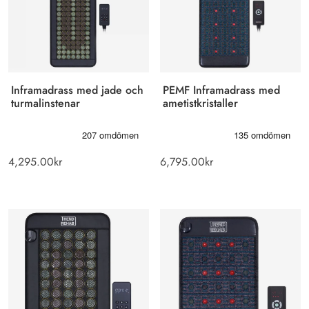
Inframadrass med jade och
PEMF Inframadrass med
turmalinstenar
ametistkristaller
4,295.00
kr
6,795.00
kr