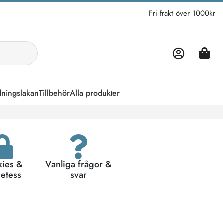
Fri frakt över 1000kr
dningslakan
Tillbehör
Alla produkter
kies &
Vanliga frågor &
retess
svar