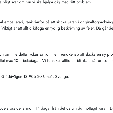
lpligt svar om hur vi ska hjälpa dig med ditt problem.
l emballerad, tänk därför på att skicka varan i originalförpackning 
Viktigt är att alltid bifoga en tydlig beskrivning av felet. Då går 
ch om inte detta lyckas så kommer TrendRehab att skicka en ny prod
let max 10 arbetsdagar. Vi försöker alltid att bli klara så fort som 
B Gräddvägen 13 906 20 Umeå, Sverige.
ddela oss detta inom 14 dagar från det datum du mottagit varan. D