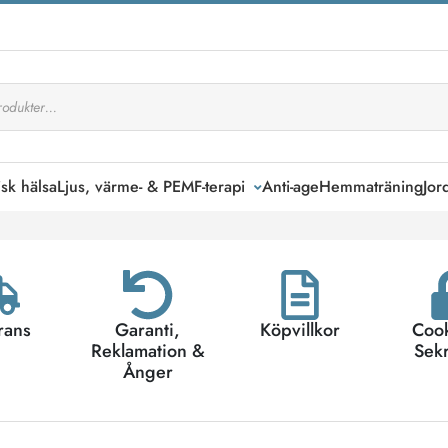
isk hälsa
Ljus, värme- & PEMF-terapi
Anti-age
Hemmaträning
Jor
rans
Garanti,
Köpvillkor
Coo
Reklamation &
Sek
Ånger