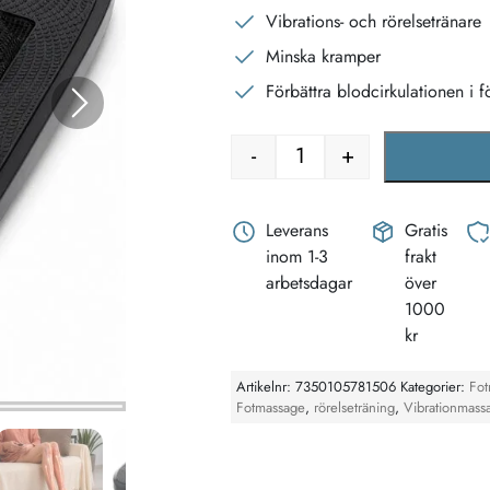
Vibrations- och rörelsetränare
Minska kramper
Förbättra blodcirkulationen i f
-
+
Vibration Massager | Rö
Leverans
Gratis
inom 1-3
frakt
arbetsdagar
över
1000
kr
Artikelnr:
7350105781506
Kategorier:
Fo
Fotmassage
,
rörelseträning
,
Vibrationmass