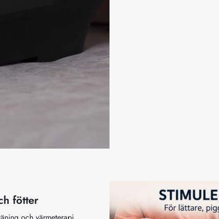
h fötter
räning och värmeterapi