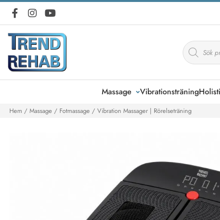
Produktsö
Massage
Vibrationsträning
Holist
Hem
/
Massage
/
Fotmassage
/ Vibration Massager | Rörelseträning