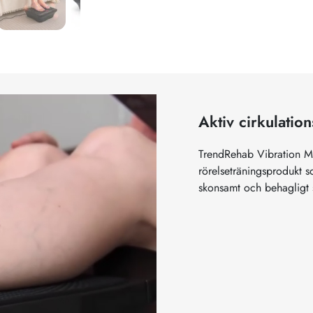
Aktiv cirkulatio
TrendRehab Vibration Ma
rörelseträningsprodukt so
skonsamt och behagligt s