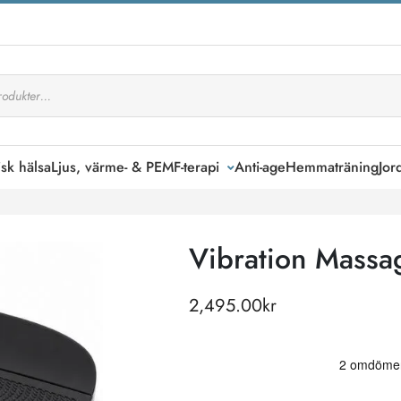
kning
isk hälsa
Ljus, värme- & PEMF-terapi
Anti-age
Hemmaträning
Jor
Vibration Massag
2,495.00
kr