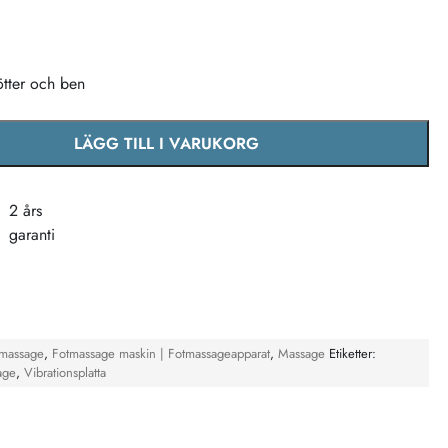
ötter och ben
LÄGG TILL I VARUKORG
relseträning mängd
2 års
garanti
tmassage
,
Fotmassage maskin | Fotmassageapparat
,
Massage
Etiketter:
age
,
Vibrationsplatta