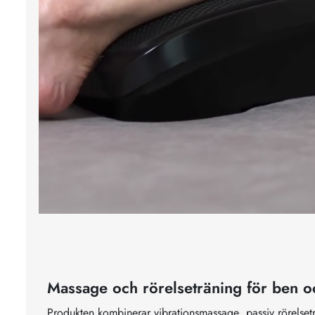
Massage och rörelseträning för ben oc
Produkten kombinerar vibrationsmassage, passiv rörelset