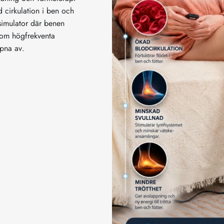
d cirkulation i ben och
simulator där benen
 som högfrekventa
ppna av.