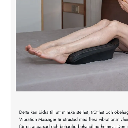
Detta kan bidra till att minska stelhet, trötthet och obeha
Vibration Massager är utrustad med flera vibrationsnivåe
för en anpassad och behaglig behandling hemma. Den 