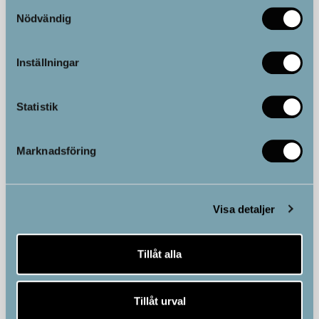
Samtyckesval
Nödvändig
Kundtjänst
Kategorier
Inställningar
Kundservice
Hemmaträning
Kontakta oss
Massage
Statistik
Vanliga frågor & svar
Vibrationsträning
Ändra cookie-samtycke
Holistisk hälsa
Marknadsföring
IR-produkter
Anti-age
Visa detaljer
Information
Sociala medier
Köpvillkor
Tillåt alla
Leverans
Cookies & Sekretesspolicy
Tillåt urval