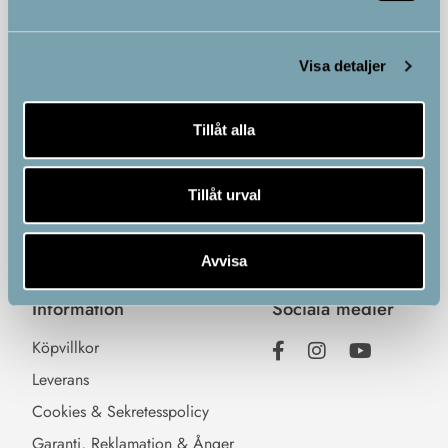
Kundtjänst
Kategorier
Visa detaljer
Kundservice
Hemmaträning
Kontakta oss
Massage
Tillåt alla
Vanliga frågor & svar
Vibrationsträning
Ändra cookie-samtycke
Holistisk hälsa
Tillåt urval
IR-produkter
Anti-age
Avvisa
Information
Sociala medier
Köpvillkor
Leverans
Cookies & Sekretesspolicy
Garanti, Reklamation & Ånger