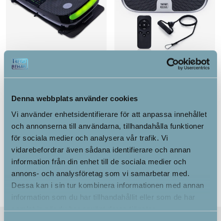
FitnessPlate-4D
MicroVibe
Denna webbplats använder cookies
Vi använder enhetsidentifierare för att anpassa innehållet
9,399.00
kr
4,995.00
kr
och annonserna till användarna, tillhandahålla funktioner
för sociala medier och analysera vår trafik. Vi
Alternativ
Alternativ
vidarebefordrar även sådana identifierare och annan
information från din enhet till de sociala medier och
annons- och analysföretag som vi samarbetar med.
Dessa kan i sin tur kombinera informationen med annan
information som du har tillhandahållit eller som de har
samlat in när du har använt deras tjänster.