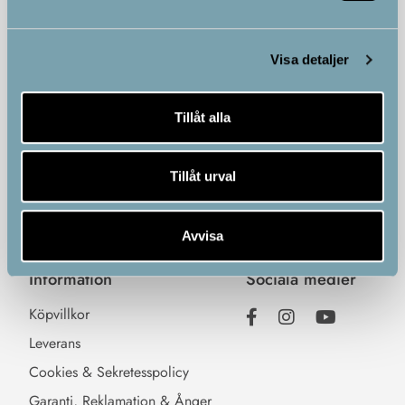
Kundtjänst
Kategorier
Visa detaljer
Kundservice
Hemmaträning
Kontakta oss
Massage
Tillåt alla
Vanliga frågor & svar
Vibrationsträning
Ändra cookie-samtycke
Holistisk hälsa
Tillåt urval
IR-produkter
Anti-age
Avvisa
Information
Sociala medier
Köpvillkor
Leverans
Cookies & Sekretesspolicy
Garanti, Reklamation & Ånger