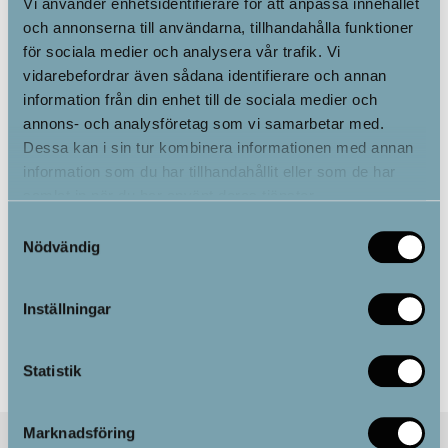
Vi använder enhetsidentifierare för att anpassa innehållet
och annonserna till användarna, tillhandahålla funktioner
för sociala medier och analysera vår trafik. Vi
vidarebefordrar även sådana identifierare och annan
information från din enhet till de sociala medier och
Fotstöd till rödljuslampa
annons- och analysföretag som vi samarbetar med.
1500 w
Dessa kan i sin tur kombinera informationen med annan
information som du har tillhandahållit eller som de har
samlat in när du har använt deras tjänster.
1,295.00
kr
Samtyckesval
Nödvändig
Alternativ
Inställningar
Statistik
Marknadsföring