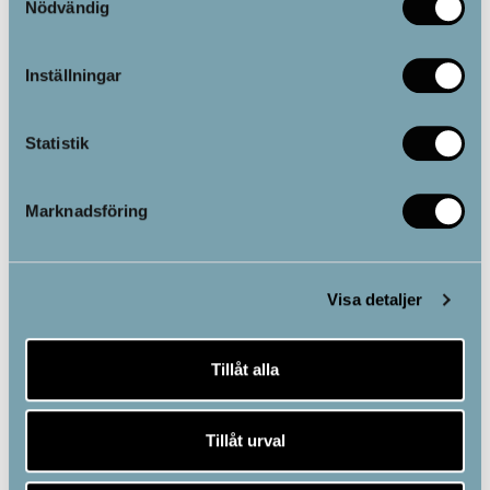
Nödvändig
Inställningar
Statistik
Ambassadörsträff Stockholm 2025
7 november 2025
Inga kommentarer
Marknadsföring
TrendRehabs årliga ambassadörsträff bjöd på många skratt och
viktiga samtal.
Visa detaljer
Läs mer »
Tillåt alla
Tillåt urval