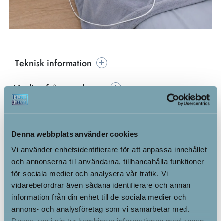
Teknisk information
Vanliga frågor och svar
Denna webbplats använder cookies
Vi använder enhetsidentifierare för att anpassa innehållet
och annonserna till användarna, tillhandahålla funktioner
för sociala medier och analysera vår trafik. Vi
vidarebefordrar även sådana identifierare och annan
information från din enhet till de sociala medier och
annons- och analysföretag som vi samarbetar med.
Dessa kan i sin tur kombinera informationen med annan