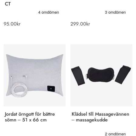
CT
95.00
kr
299.00
kr
Jordat örngott för bättre
Klädsel till Massagevännen
sömn – 51 x 66 cm
– massagekudde